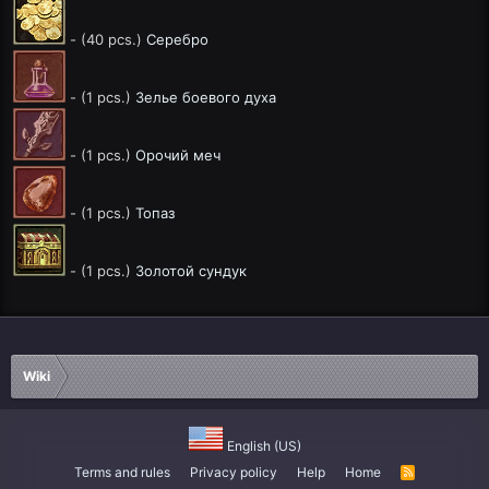
- (40 pcs.)
Серебро
- (1 pcs.)
Зелье боевого духа
- (1 pcs.)
Орочий меч
- (1 pcs.)
Топаз
- (1 pcs.)
Золотой сундук
Wiki
English (US)
Terms and rules
Privacy policy
Help
Home
R
S