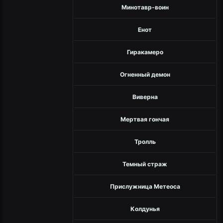
Минотавр-воин
Енот
Гиракамеро
Огненный демон
Виверна
Мертвая гончая
Тролль
Темный страж
Прислужница Метеоса
Колдунья