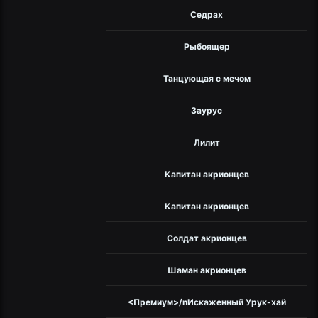
Седрах
Рыбоящер
Танцующая с мечом
Заурус
Лилит
Капитан акрионцев
Капитан акрионцев
Солдат акрионцев
Шаман акрионцев
<Премиум>/nИскаженный Урук-хай