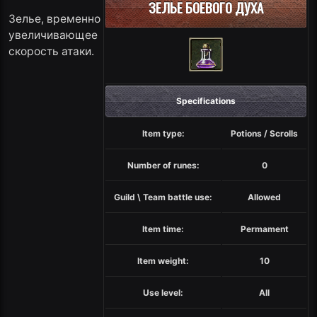
ЗЕЛЬЕ БОЕВОГО ДУХА
Зелье, временно
увеличивающее
скорость атаки.
Specifications
Item type:
Potions / Scrolls
Number of runes:
0
Guild \ Team battle use:
Allowed
Item time:
Permament
Item weight:
10
Use level:
All