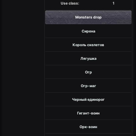
Use class:
1
Monsters drop
Сирена
Король скелетов
Лягушка
Огр
Огр-маг
Черный единорог
Гигант-воин
Орк-воин