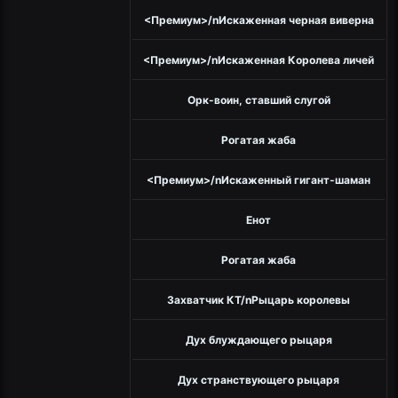
<Премиум>/nИскаженная черная виверна
<Премиум>/nИскаженная Королева личей
Орк-воин, ставший слугой
Рогатая жаба
<Премиум>/nИскаженный гигант-шаман
Енот
Рогатая жаба
Захватчик КТ/nРыцарь королевы
Дух блуждающего рыцаря
Дух странствующего рыцаря