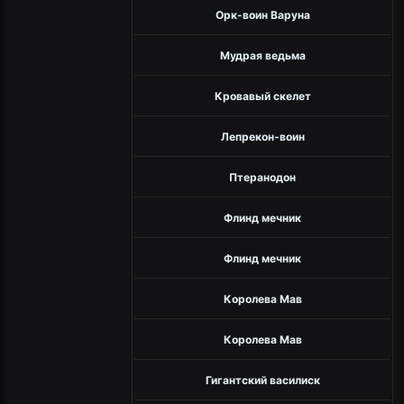
Орк-воин Варуна
Мудрая ведьма
Кровавый скелет
Лепрекон-воин
Птеранодон
Флинд мечник
Флинд мечник
Королева Мав
Королева Мав
Гигантский василиск