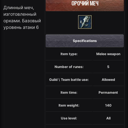
ОРОЧИЙ МЕЧ
Длинный меч,
изготовленный
орками. Базовый
уровень атаки 6
Specifications
Item type:
Melee weapon
Number of runes:
5
Guild \ Team battle use:
Allowed
Item time:
Permament
Item weight:
140
Use level:
All