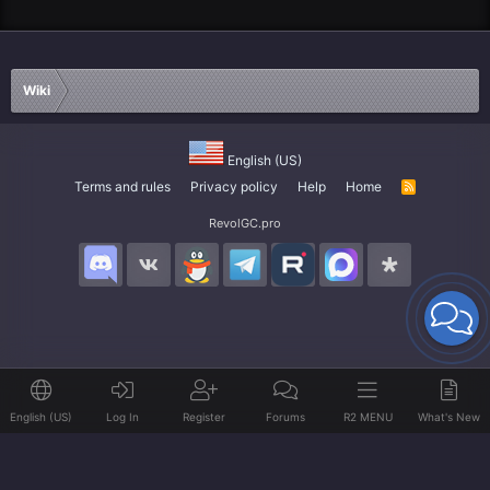
Wiki
English (US)
Terms and rules
Privacy policy
Help
Home
R
S
S
RevolGC.pro
English (US)
Log In
Register
Forums
R2 MENU
What's New