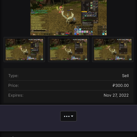
n
d
a
t
e
Type
Sell
Price
₽300.00
Expires
Nov 27, 2022
•••