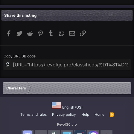
Share this listing
Facebook
Twitter
Reddit
Pinterest
Tumblr
WhatsApp
Email
Link
Copy URL BB code
Characters
English (US)
Terms and rules
Privacy policy
Help
Home
R
S
S
RevolGC.pro