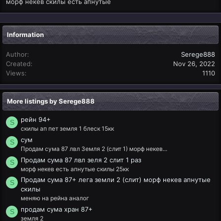
морф некев скилы есть апнутые
Information
Author
Serege888
Created
Nov 26, 2022
Views
1110
More listings by Serege888
рейн 94+
S
скилы ап пет земля 1 блеск 15кк
сум
S
Продам сума 87 лвл Земля 2 (слит 1) морф некев...
Продам сума 87 лвл зеля 2 слит 1 раз
S
морф некев есть апнутые скилы 25кк
Продам сума 87+ лега земли 2 (слит) морф некев апнутые
S
скилы
меняю на рейна аналог
продам сума хран 87+
S
земля 2