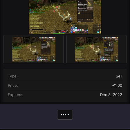
n
d
a
t
e
Type
Sell
Price
₽1.00
Expires
Dec 8, 2022
•••