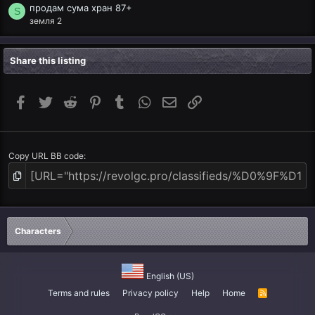
продам сума хран 87+
S
земля 2
Share this listing
Facebook
Twitter
Reddit
Pinterest
Tumblr
WhatsApp
Email
Link
Copy URL BB code
Characters
English (US)
Terms and rules
Privacy policy
Help
Home
R
S
S