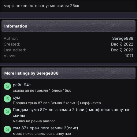
морф некев есть апнутые скилы 25кк
Information
Author
Serege888
Created
Dec 7, 2022
Last edited
Dec 7, 2022
Views
1071
More listings by Serege888
рейн 94+
S
скилы ап пет земля 1 блеск 15кк
сум
S
Продам сума 87 лвл Земля 2 (слит 1) морф некев...
Продам сума 87+ лега земли 2 (слит) морф некев апнутые
S
скилы
меняю на рейна аналог
сум 87+ хран лега земли 2(слит)
S
морф некев скилы есть апнутые