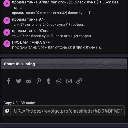
продам танка 97лвл лег огонь(2) блеск луна (1) 35кк без
P
торга
продам танка 97лвл лег огонь(2) блеск луна (1)...
продам танка 97+
P
танк 97 лег огонь(2) блеск луна (1) трофеи...
продам танка 97лвл
P
танк 97лвл блеск луна (1) лега огонь(2) трофеи...
ПРОДАМ ТАНКА 97+
P
ПРОДАМ ТАНКА 97+ ЛЕГ ОГОНЬ (2) БЛЕСК ЛУНА (1)...
Share this listing
Facebook
Twitter
Reddit
Pinterest
Tumblr
WhatsApp
Email
Link
Copy URL BB code