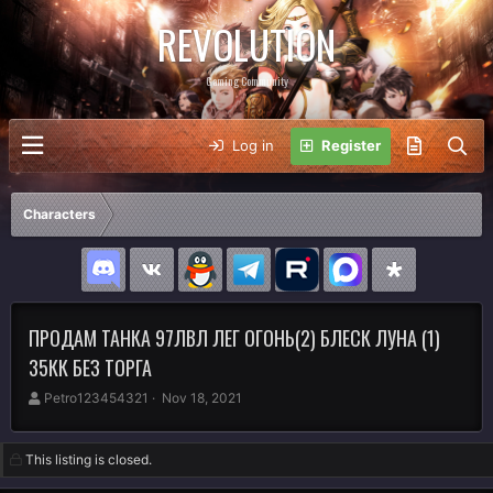
REVOLUTION
Gaming Community
Log in
Register
Characters
ПРОДАМ ТАНКА 97ЛВЛ ЛЕГ ОГОНЬ(2) БЛЕСК ЛУНА (1)
35КК БЕЗ ТОРГА
A
C
Petro123454321
Nov 18, 2021
u
r
t
e
h
a
This listing is closed.
o
t