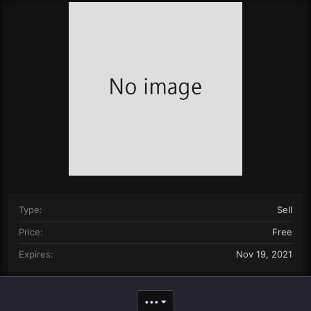
r
i
o
n
d
a
t
e
Type
Sell
Price
Free
Expires
Nov 19, 2021
•••