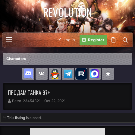
REVOLUTION
Gaming Community
Log in
Register
Characters
ПРОДАМ ТАНКА 97+
A
C
Petro123454321
Oct 22, 2021
u
r
t
e
h
a
This listing is closed.
o
t
r
i
o