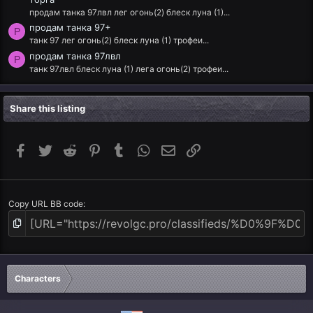
продам танка 97лвл лег огонь(2) блеск луна (1)...
продам танка 97+
P
танк 97 лег огонь(2) блеск луна (1) трофеи...
продам танка 97лвл
P
танк 97лвл блеск луна (1) лега огонь(2) трофеи...
Share this listing
Facebook
Twitter
Reddit
Pinterest
Tumblr
WhatsApp
Email
Link
Copy URL BB code
Characters