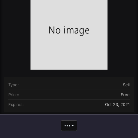
n
d
a
t
e
Type
Sell
Price
Free
Expires
Oct 23, 2021
•••