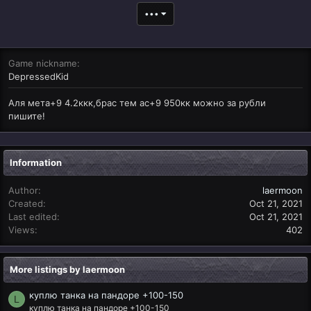
•••
Game nickname
DepressedKid
Аля мета+9 4.2ккк,брас тем ас+9 950кк можно за рубли
пишите!
Information
Author
laermoon
Created
Oct 21, 2021
Last edited
Oct 21, 2021
Views
402
More listings by laermoon
куплю танка на пандоре +100-150
L
куплю танка на пандоре +100-150