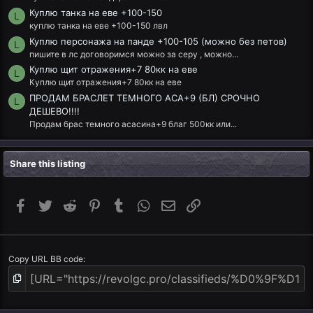
Куплю танка на еве +100-150
L
куплю танка на еве +100-150 лвл
Куплю персонажа на панде +100-105 (можно без петов)
L
пишите в лс договоримся можно за серу , можно...
Куплю щит отражения+7 80кк на еве
L
Куплю щит отражения+7 80кк на еве
ПРОДАМ БРАСЛЕТ ТЕМНОГО АСА+9 (БЛ) СРОЧНО
L
ДЕШЕВО!!!!
Продам брас темного асасина+9 благ 500кк или...
Share this listing
Facebook
Twitter
Reddit
Pinterest
Tumblr
WhatsApp
Email
Link
Copy URL BB code