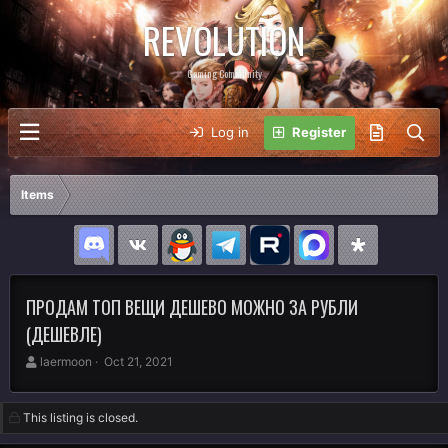
REVOLUTION
Gaming Community
Log in
Register
Items
ПРОДАМ ТОП ВЕЩИ ДЕШЕВО МОЖНО ЗА РУБЛИ
(ДЕШЕВЛЕ)
A
C
laermoon
Oct 21, 2021
u
r
t
e
h
a
This listing is closed.
o
t