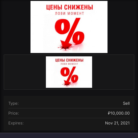
r
i
o
n
d
a
t
e
Type
Sell
Price
₽10,000.00
Expires
Nov 21, 2021