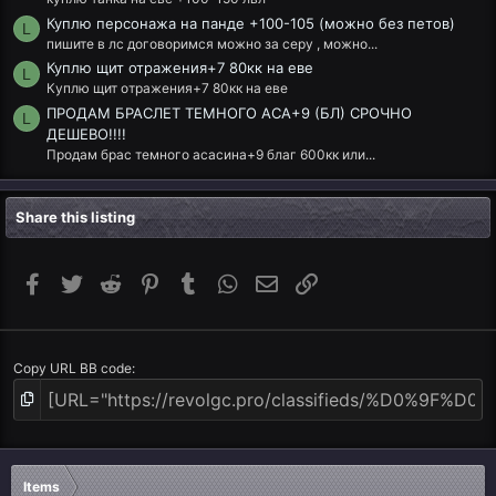
Куплю персонажа на панде +100-105 (можно без петов)
L
пишите в лс договоримся можно за серу , можно...
Куплю щит отражения+7 80кк на еве
L
Куплю щит отражения+7 80кк на еве
ПРОДАМ БРАСЛЕТ ТЕМНОГО АСА+9 (БЛ) СРОЧНО
L
ДЕШЕВО!!!!
Продам брас темного асасина+9 благ 600кк или...
Share this listing
Facebook
Twitter
Reddit
Pinterest
Tumblr
WhatsApp
Email
Link
Copy URL BB code
Items