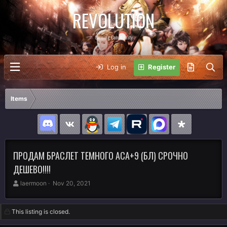
REVOLUTION
Gaming Community
Log in
Register
Items
ПРОДАМ БРАСЛЕТ ТЕМНОГО АСА+9 (БЛ) СРОЧНО
ДЕШЕВО!!!!
A
C
laermoon
Nov 20, 2021
u
r
t
e
h
a
This listing is closed.
o
t