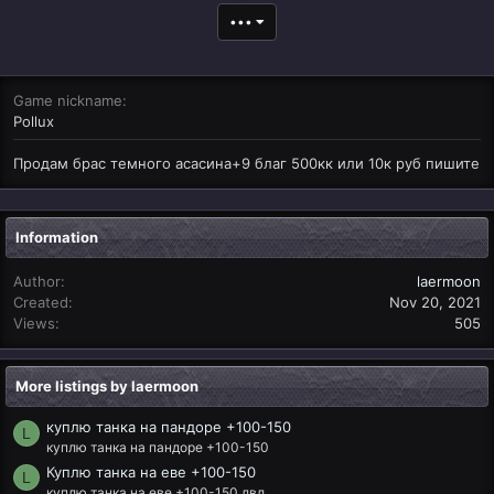
•••
Game nickname
Pollux
Продам брас темного асасина+9 благ 500кк или 10к руб пишите
Information
Author
laermoon
Created
Nov 20, 2021
Views
505
More listings by laermoon
куплю танка на пандоре +100-150
L
куплю танка на пандоре +100-150
Куплю танка на еве +100-150
L
куплю танка на еве +100-150 лвл