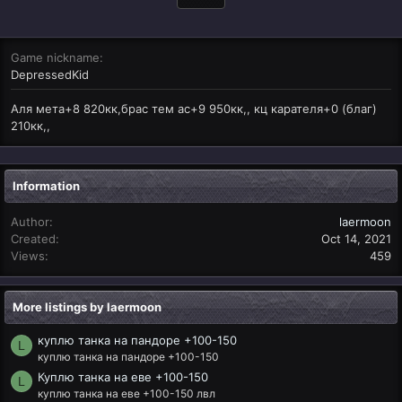
Game nickname
DepressedKid
Аля мета+8 820кк,брас тем ас+9 950кк,, кц карателя+0 (благ)
210кк,,
Information
Author
laermoon
Created
Oct 14, 2021
Views
459
More listings by laermoon
куплю танка на пандоре +100-150
L
куплю танка на пандоре +100-150
Куплю танка на еве +100-150
L
куплю танка на еве +100-150 лвл