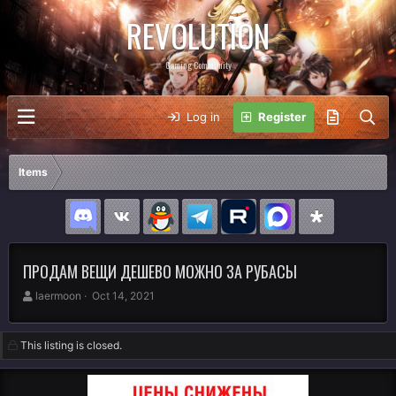
REVOLUTION
Gaming Community
Log in
Register
Items
ПРОДАМ ВЕЩИ ДЕШЕВО МОЖНО ЗА РУБАСЫ
A
C
laermoon
Oct 14, 2021
u
r
t
e
h
a
This listing is closed.
o
t
r
i
o