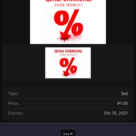
n
d
a
t
e
Type
Sell
Price
₽1.00
Expires
Oct 15, 2021
•••