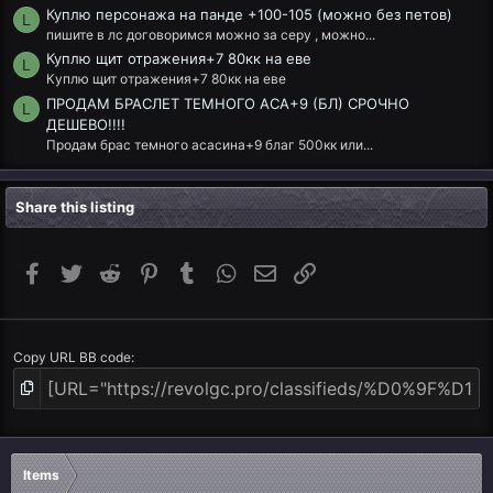
Куплю персонажа на панде +100-105 (можно без петов)
L
пишите в лс договоримся можно за серу , можно...
Куплю щит отражения+7 80кк на еве
L
Куплю щит отражения+7 80кк на еве
ПРОДАМ БРАСЛЕТ ТЕМНОГО АСА+9 (БЛ) СРОЧНО
L
ДЕШЕВО!!!!
Продам брас темного асасина+9 благ 500кк или...
Share this listing
Facebook
Twitter
Reddit
Pinterest
Tumblr
WhatsApp
Email
Link
Copy URL BB code
Items