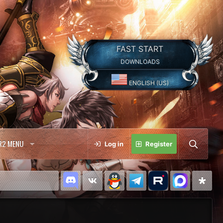
FAST START
DOWNLOADS
ENGLISH (US)
R2 MENU
Log in
Register