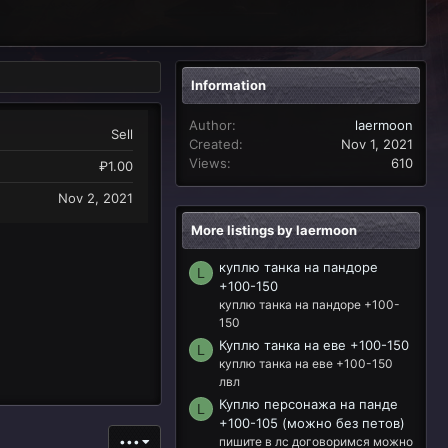
Information
Author
laermoon
Sell
Created
Nov 1, 2021
Views
610
₽1.00
Nov 2, 2021
More listings by laermoon
куплю танка на пандоре
L
+100-150
куплю танка на пандоре +100-
150
Куплю танка на еве +100-150
L
куплю танка на еве +100-150
лвл
Куплю персонажа на панде
L
+100-105 (можно без петов)
пишите в лс договоримся можно
•••