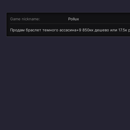
Game nickname
Pollux
Продам браслет темного ассасина+9 850кк дешево или 17.5к 