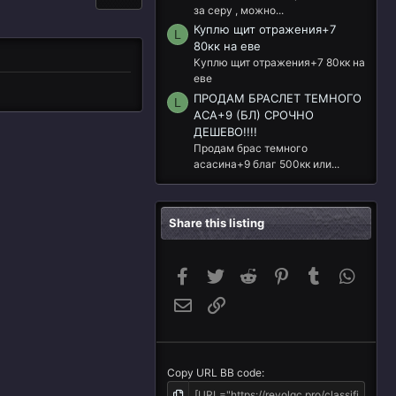
за серу , можно...
Куплю щит отражения+7
L
80кк на еве
Куплю щит отражения+7 80кк на
еве
ПРОДАМ БРАСЛЕТ ТЕМНОГО
L
АСА+9 (БЛ) СРОЧНО
ДЕШЕВО!!!!
Продам брас темного
асасина+9 благ 500кк или...
Share this listing
Facebook
Twitter
Reddit
Pinterest
Tumblr
Whats
Email
Link
Copy URL BB code