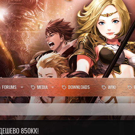
FORUMS
MEDIA
DOWNLOADS
WIKI
ДЕШЕВО 850КК!