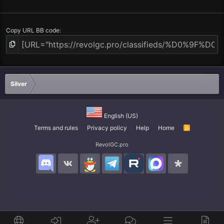
Copy URL BB code
Silver
English (US)
Terms and rules
Privacy policy
Help
Home
R
S
S
RevolGC.pro