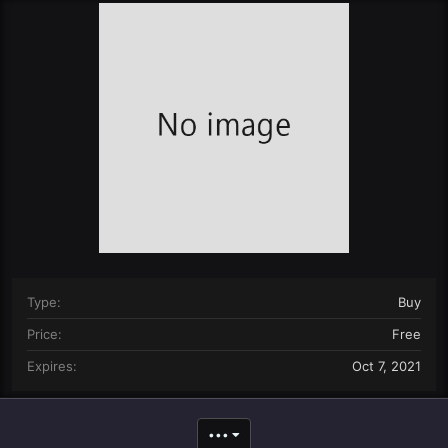
r
i
o
n
d
a
t
e
Type
Buy
Price
Free
Expires
Oct 7, 2021
•••