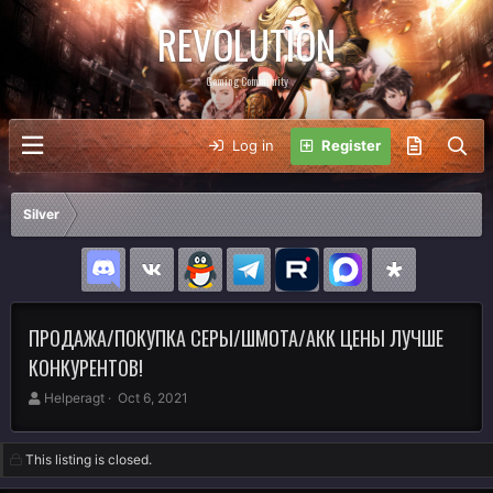
REVOLUTION
Gaming Community
Log in
Register
Silver
ПРОДАЖА/ПОКУПКА СЕРЫ/ШМОТА/АКК ЦЕНЫ ЛУЧШЕ
КОНКУРЕНТОВ!
A
C
Helperagt
Oct 6, 2021
u
r
t
e
h
a
This listing is closed.
o
t