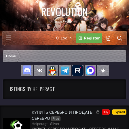
REVOLUTION
Gaming Community
Log in
Register
Home
LISTINGS BY HELPERAGT
L
КУПИТЬ СЕРЕБРО И ПРОДАТЬ
Buy
Expired
o
СЕРЕБРО
Free
c
Helperagt
Silver
k