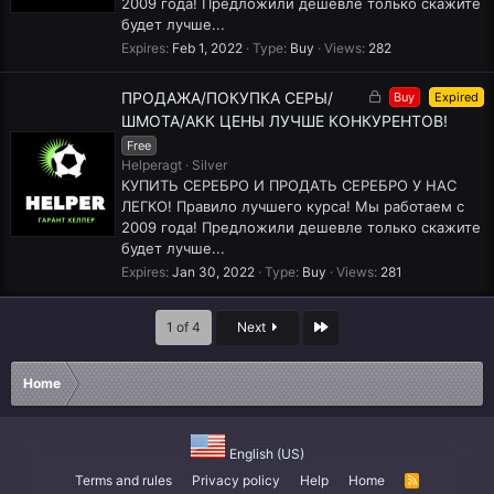
2009 года! Предложили дешевле только скажите
будет лучше...
Expires
Feb 1, 2022
Type
Buy
Views
282
L
ПРОДАЖА/ПОКУПКА СЕРЫ/
Buy
Expired
o
ШМОТА/АКК ЦЕНЫ ЛУЧШЕ КОНКУРЕНТОВ!
c
Free
k
Helperagt
Silver
e
КУПИТЬ СЕРЕБРО И ПРОДАТЬ СЕРЕБРО У НАС
d
ЛЕГКО! Правило лучшего курса! Мы работаем с
2009 года! Предложили дешевле только скажите
будет лучше...
Expires
Jan 30, 2022
Type
Buy
Views
281
Last
1 of 4
Next
Home
English (US)
Terms and rules
Privacy policy
Help
Home
R
S