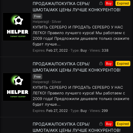
L
ПРОДАЖА/ПОКУПКА СЕРЫ/
Buy
Expired
o
ШМОТА/АКК ЦЕНЫ ЛУЧШЕ КОНКУРЕНТОВ!
c
Free
k
Helperagt
Silver
e
КУПИТЬ СЕРЕБРО И ПРОДАТЬ СЕРЕБРО У НАС
d
ЛЕГКО! Правило лучшего курса! Мы работаем с
2009 года! Предложили дешевле только скажите
будет лучше...
Expires
Feb 27, 2022
Type
Buy
Views
338
L
ПРОДАЖА/ПОКУПКА СЕРЫ/
Buy
Expired
o
ШМОТА/АКК ЦЕНЫ ЛУЧШЕ КОНКУРЕНТОВ!
c
Free
k
Helperagt
Silver
e
КУПИТЬ СЕРЕБРО И ПРОДАТЬ СЕРЕБРО У НАС
d
ЛЕГКО! Правило лучшего курса! Мы работаем с
2009 года! Предложили дешевле только скажите
будет лучше...
Expires
Feb 27, 2022
Type
Buy
Views
299
L
ПРОДАЖА/ПОКУПКА СЕРЫ/
Buy
Expired
o
ШМОТА/АКК ЦЕНЫ ЛУЧШЕ КОНКУРЕНТОВ!