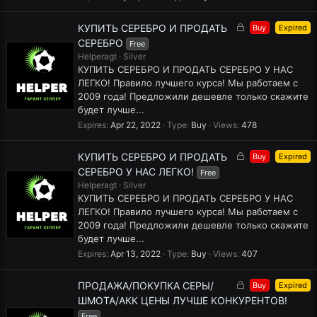
L
КУПИТЬ СЕРЕБРО И ПРОДАТЬ
Buy
Expired
o
СЕРЕБРО
Free
c
Helperagt
Silver
k
КУПИТЬ СЕРЕБРО И ПРОДАТЬ СЕРЕБРО У НАС
e
ЛЕГКО! Правило лучшего курса! Мы работаем с
d
2009 года! Предложили дешевле только скажите
будет лучше...
Expires
Apr 22, 2022
Type
Buy
Views
478
L
КУПИТЬ СЕРЕБРО И ПРОДАТЬ
Buy
Expired
o
СЕРЕБРО У НАС ЛЕГКО!
Free
c
Helperagt
Silver
k
КУПИТЬ СЕРЕБРО И ПРОДАТЬ СЕРЕБРО У НАС
e
ЛЕГКО! Правило лучшего курса! Мы работаем с
d
2009 года! Предложили дешевле только скажите
будет лучше...
Expires
Apr 13, 2022
Type
Buy
Views
407
L
ПРОДАЖА/ПОКУПКА СЕРЫ/
Buy
Expired
o
ШМОТА/АКК ЦЕНЫ ЛУЧШЕ КОНКУРЕНТОВ!
c
Free