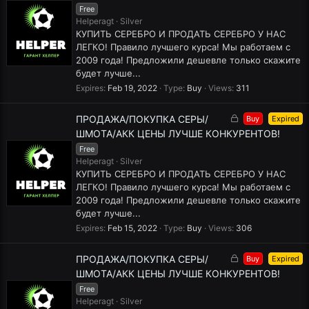
c
Free
k
Helperagt
Silver
e
КУПИТЬ СЕРЕБРО И ПРОДАТЬ СЕРЕБРО У НАС
d
ЛЕГКО! Правило лучшего курса! Мы работаем с
2009 года! Предложили дешевле только скажите
будет лучше...
Expires
Feb 19, 2022
Type
Buy
Views
311
L
ПРОДАЖА/ПОКУПКА СЕРЫ/
Buy
Expired
o
ШМОТА/АКК ЦЕНЫ ЛУЧШЕ КОНКУРЕНТОВ!
c
Free
k
Helperagt
Silver
e
КУПИТЬ СЕРЕБРО И ПРОДАТЬ СЕРЕБРО У НАС
d
ЛЕГКО! Правило лучшего курса! Мы работаем с
2009 года! Предложили дешевле только скажите
будет лучше...
Expires
Feb 15, 2022
Type
Buy
Views
306
L
ПРОДАЖА/ПОКУПКА СЕРЫ/
Buy
Expired
o
ШМОТА/АКК ЦЕНЫ ЛУЧШЕ КОНКУРЕНТОВ!
c
Free
k
Helperagt
Silver