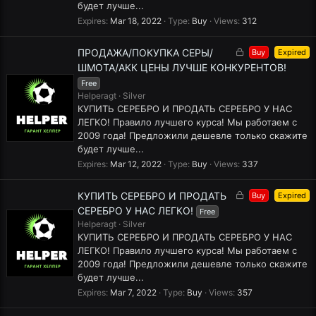
будет лучше...
Expires
Mar 18, 2022
Type
Buy
Views
312
L
ПРОДАЖА/ПОКУПКА СЕРЫ/
Buy
Expired
o
ШМОТА/АКК ЦЕНЫ ЛУЧШЕ КОНКУРЕНТОВ!
c
Free
k
Helperagt
Silver
e
КУПИТЬ СЕРЕБРО И ПРОДАТЬ СЕРЕБРО У НАС
d
ЛЕГКО! Правило лучшего курса! Мы работаем с
2009 года! Предложили дешевле только скажите
будет лучше...
Expires
Mar 12, 2022
Type
Buy
Views
337
L
КУПИТЬ СЕРЕБРО И ПРОДАТЬ
Buy
Expired
o
СЕРЕБРО У НАС ЛЕГКО!
Free
c
Helperagt
Silver
k
КУПИТЬ СЕРЕБРО И ПРОДАТЬ СЕРЕБРО У НАС
e
ЛЕГКО! Правило лучшего курса! Мы работаем с
d
2009 года! Предложили дешевле только скажите
будет лучше...
Expires
Mar 7, 2022
Type
Buy
Views
357