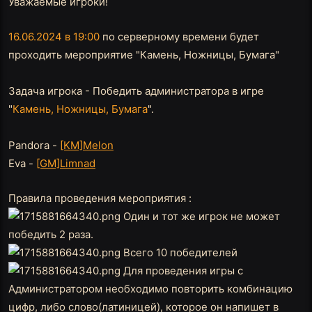
Уважаемые игроки!
t
t
y
y
a
e
r
16.06.2024 в 19:00
по серверному времени будет
t
проходить мероприятие "Камень, Ножницы, Бумага"
e
r
Задача игрока - Победить администратора в игре
"
Камень, Ножницы, Бумага
".
Pandora -
[KM]Melon
Eva -
[GM]Limnad
Правила проведения мероприятия :
Один и тот же игрок не может
победить 2 раза.
Всего 10 победителей
Для проведения игры с
Администратором необходимо повторить комбинацию
цифр, либо слово(латиницей), которое он напишет в