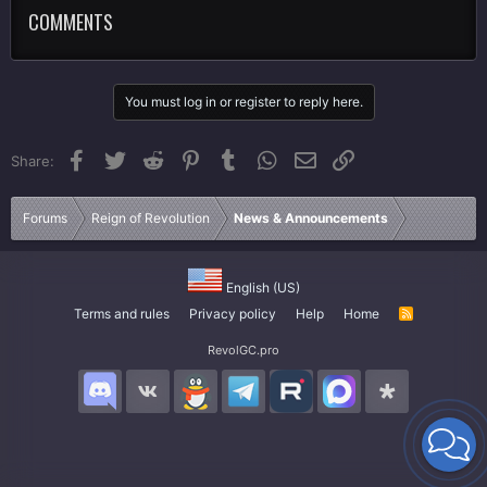
COMMENTS
You must log in or register to reply here.
Facebook
Twitter
Reddit
Pinterest
Tumblr
WhatsApp
Email
Link
Share:
Forums
Reign of Revolution
News & Announcements
English (US)
Terms and rules
Privacy policy
Help
Home
R
S
S
RevolGC.pro