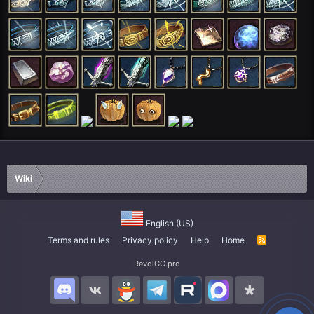
Wiki
English (US)
Terms and rules
Privacy policy
Help
Home
R
S
S
RevolGC.pro