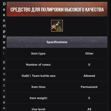
D
СРЕДСТВО ДЛЯ ПОЛИРОВКИ ВЫСОКОГО КАЧЕСТВА
e
s
c
ri
p
ti
o
Specifications
n
:
Item type:
Other
К
Number of runes:
0
а
ч
Guild \ Team battle use:
Allowed
е
с
Item time:
Permament
т
в
Item weight:
5
е
н
Use level:
All