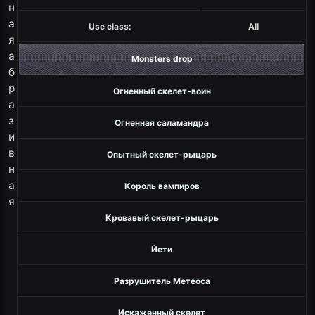
н
а
Use class:
All
я
а
Monsters drop
б
р
Огненный скелет-воин
а
з
Огненная саламандра
и
в
Опытный скелет-рыцарь
н
а
Король вампиров
я
Кровавый скелет-рыцарь
Йети
Разрушитель Метеоса
Искаженный скелет