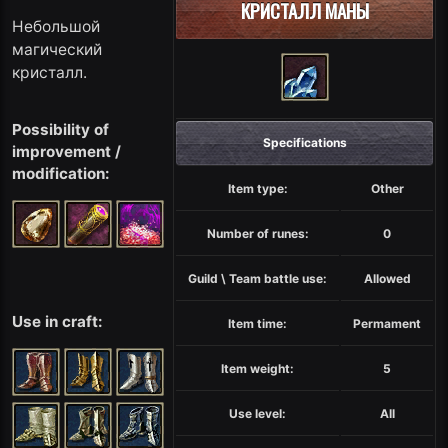
КРИСТАЛЛ МАНЫ
Небольшой
магический
кристалл.
Possibility of
Specifications
improvement /
modification:
Item type:
Other
Number of runes:
0
Guild \ Team battle use:
Allowed
Use in craft:
Item time:
Permament
Item weight:
5
Use level:
All