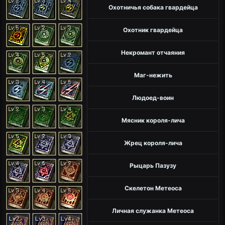
Охотничья собака гвардейца
Охотник гвардейца
Некромант отчаяния
Маг-нежить
Людоед-воин
Мясник короля-лича
Жрец короля-лича
Рыцарь Пазузу
Скелетон Метеоса
Личная служанка Метеоса