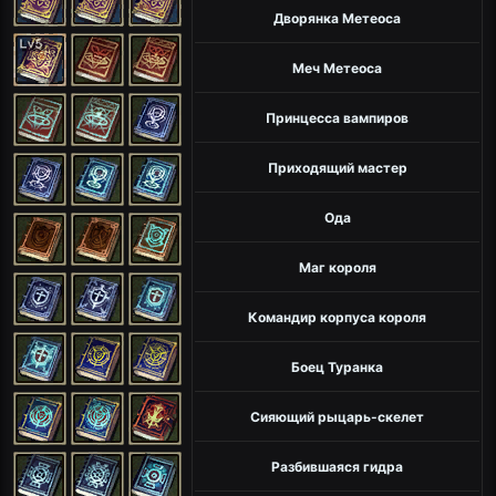
Дворянка Метеоса
Меч Метеоса
Принцесса вампиров
Приходящий мастер
Ода
Маг короля
Командир корпуса короля
Боец Туранка
Сияющий рыцарь-скелет
Разбившаяся гидра