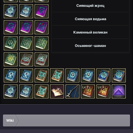
Сияющий жрец
Сияющая ведьма
Каменный великан
Осьминог-шаман
Wiki