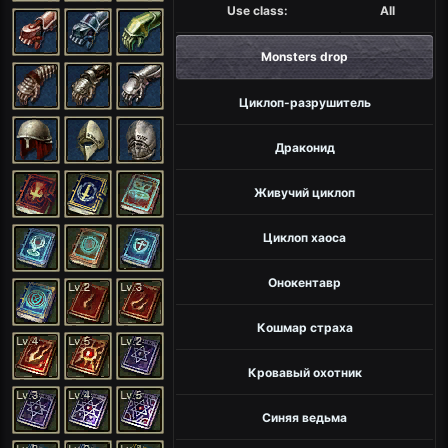
Use class:
All
Monsters drop
Циклоп-разрушитель
Драконид
Живучий циклоп
Циклоп хаоса
Онокентавр
Кошмар страха
Кровавый охотник
Синяя ведьма