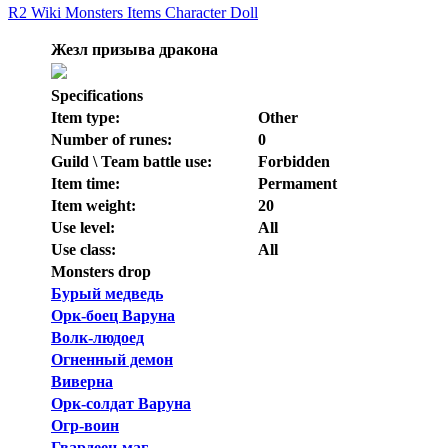
R2 Wiki
Monsters
Items
Character Doll
Жезл призыва дракона
Specifications
Item type:
Other
Number of runes:
0
Guild \ Team battle use:
Forbidden
Item time:
Permament
Item weight:
20
Use level:
All
Use class:
All
Monsters drop
Бурый медведь
Орк-боец Варуна
Волк-людоед
Огненный демон
Виверна
Орк-солдат Варуна
Огр-воин
Гвардеец-маг