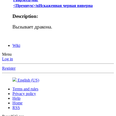
<Премиум>/nИскаженная черная виверна
Description:
Вызывает дракона.
Wiki
Menu
Log in
Register
English (US)
Terms and rules
Privacy policy
Help
Home
RSS