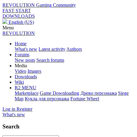
REVOLUTION
Gaming Community
FAST START
DOWNLOADS
English (US)
Menu
REVOLUTION
Home
What's new
Latest activity
Authors
Forums
New posts
Search forums
Media
Video
Images
Downloads
Wiki
R2 MENU
Marketplace
Game Downloading
Древо персонажа
Siege
Map
Кукла для персонажа
Fortune Wheel
Log in
Register
What's new
Search