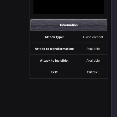
Information
Attack type:
Close combat
Attack to transformation:
Available
Attack to invisible:
Available
EXP:
1267875