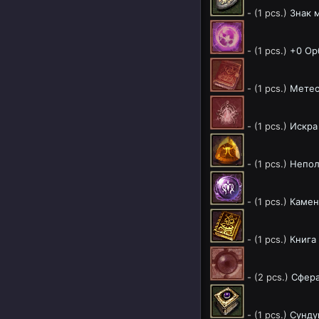
- (1 pcs.)
Знак м
- (1 pcs.)
+0 Ор
- (1 pcs.)
Метео
- (1 pcs.)
Искра
- (1 pcs.)
Непол
- (1 pcs.)
Камен
- (1 pcs.)
Книга
- (2 pcs.)
Сфера
- (1 pcs.)
Сунду