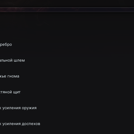
ребро
альной шлем
жье гнома
стяной щит
к усиления оружия
к усиления доспехов