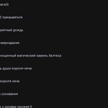
ага(I)
б призывателя
ритный дождь
 мироздания
ноценный магический камень Хелтеса
ь души короля-лича
 короля лича
 основания
к с рунами оружия II