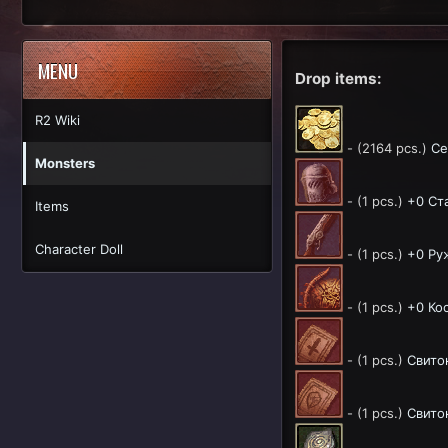
MENU
Drop items:
R2 Wiki
- (2164 pcs.)
Се
Monsters
- (1 pcs.)
+0 Ст
Items
Character Doll
- (1 pcs.)
+0 Ру
- (1 pcs.)
+0 Ко
- (1 pcs.)
Свито
- (1 pcs.)
Свито