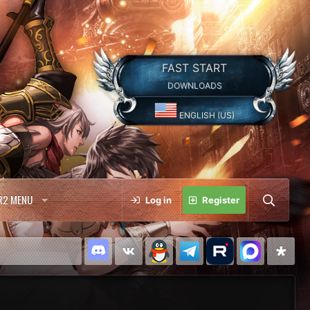
FAST START
DOWNLOADS
ENGLISH (US)
R2 MENU
Log in
Register