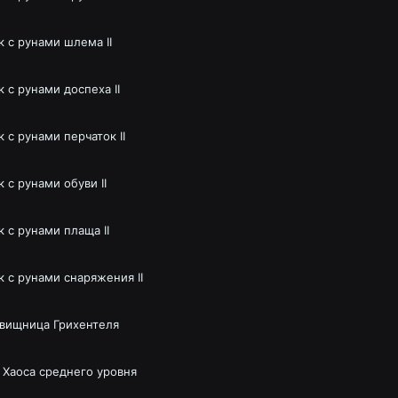
к с рунами шлема II
 с рунами доспеха II
 с рунами перчаток II
 с рунами обуви II
 с рунами плаща II
к с рунами снаряжения II
вищница Грихентеля
 Хаоса среднего уровня