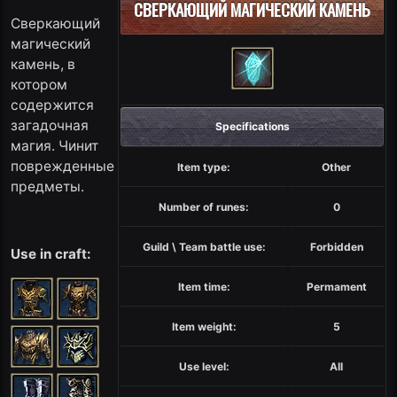
СВЕРКАЮЩИЙ МАГИЧЕСКИЙ КАМЕНЬ
Сверкающий
магический
камень, в
котором
содержится
загадочная
Specifications
магия. Чинит
поврежденные
Item type:
Other
предметы.
Number of runes:
0
Guild \ Team battle use:
Forbidden
Use in craft:
Item time:
Permament
Item weight:
5
Use level:
All