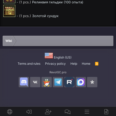
- (1 pcs.)
Реликвия гильдии (100 опыта)
- (1 pcs.)
Золотой сундук
Wiki
English (US)
Terms and rules
Privacy policy
Help
Home
R
S
S
RevolGC.pro