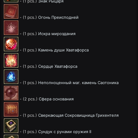
- (1 pcs.)
Знак Рыцаря
- (1 pcs.)
Огонь Преисподней
- (1 pcs.)
Искра мироздания
- (1 pcs.)
Камень души Хватафорса
- (1 pcs.)
Сердце Хватафорса
- (1 pcs.)
Неполноценный маг. камень Саотоника
- (2 pcs.)
Сфера основания
- (1 pcs.)
Сверкающая Сокровищница Грихентеля
- (1 pcs.)
Сундук с рунами оружия II