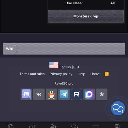
Use class:
All
Monsters drop
Wiki
English (US)
Terms and rules
Privacy policy
Help
Home
R
S
S
RevolGC.pro