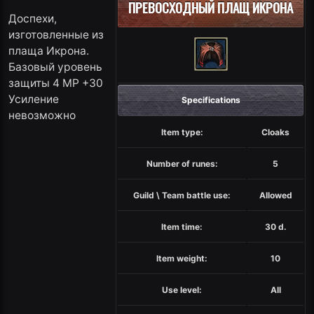
ПРЕВОСХОДНЫЙ ПЛАЩ ИКРОНА
Доспехи,
изготовленные из
плаща Икрона.
Базовый уровень
защиты 4 MP +30
Усиление
Specifications
невозможно
Item type:
Cloaks
Number of runes:
5
Guild \ Team battle use:
Allowed
Item time:
30 d.
Item weight:
10
Use level:
All