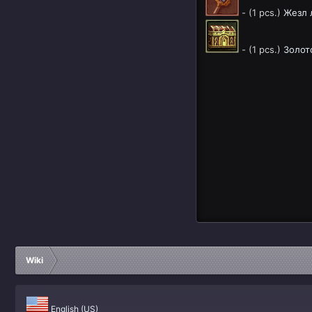
- (1 pcs.)
Жезл 
- (1 pcs.)
Золот
Wiki
English (US)