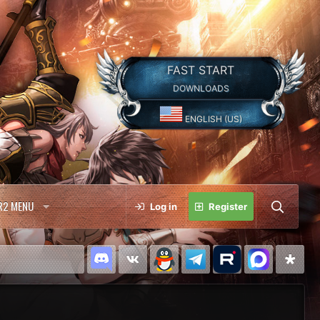
FAST START
DOWNLOADS
ENGLISH (US)
R2 MENU
Log in
Register