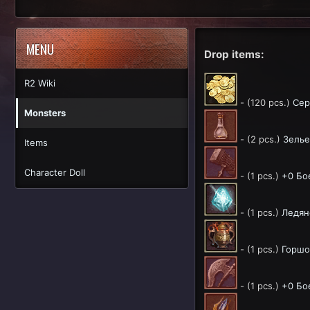
MENU
Drop items:
R2 Wiki
- (120 pcs.)
Сер
Monsters
- (2 pcs.)
Зелье
Items
Character Doll
- (1 pcs.)
+0 Бо
- (1 pcs.)
Ледян
- (1 pcs.)
Горшо
- (1 pcs.)
+0 Бо