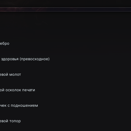
ебро
 здоровья (превосходное)
евой молот
ой осколок печати
чек с подношением
евой топор