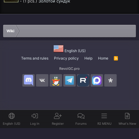
- (1 pcs.)
Золотой сундук
Wiki
English (US)
Terms and rules
Privacy policy
Help
Home
R
S
S
RevolGC.pro
English (US)
Log In
Register
Forums
R2 MENU
What's New