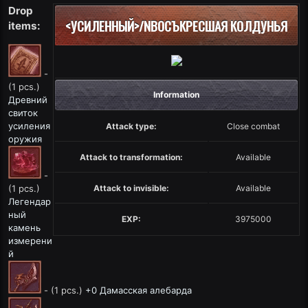
Drop
<УСИЛЕННЫЙ>/NВОСЪКРЕСШАЯ КОЛДУНЬЯ
items:
-
(1 pcs.)
Information
Древний
свиток
усиления
Attack type:
Close combat
оружия
Attack to transformation:
Available
-
Attack to invisible:
Available
(1 pcs.)
Легендар
ный
EXP:
3975000
камень
измерени
й
- (1 pcs.)
+0 Дамасская алебарда