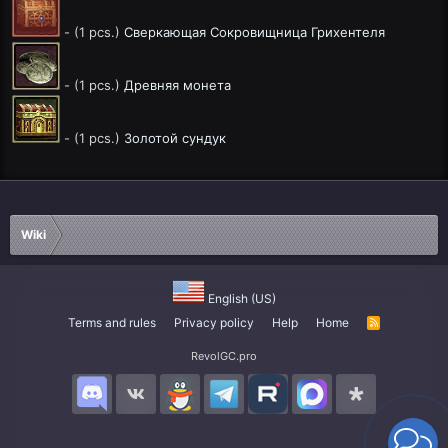
- (1 pcs.)
Сверкающая Сокровищница Грихентеля
- (1 pcs.)
Древняя монета
- (1 pcs.)
Золотой сундук
Wiki
English (US)
Terms and rules
Privacy policy
Help
Home
R
S
S
RevolGC.pro