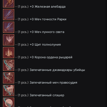
- (1 pcs.)
+0 Железная алебарда
- (1 pcs.)
+0 Меч точности Рарки
- (1 pcs.)
+0 Меч лунного света
- (1 pcs.)
+0 Щит полнолуния
- (1 pcs.)
+0 Корона ордена рыцарей
- (1 pcs.)
Запечатанные джамадхары убийцы
- (1 pcs.)
Запечатанный меч правосудия
- (1 pcs.)
Запечатанный слэшер