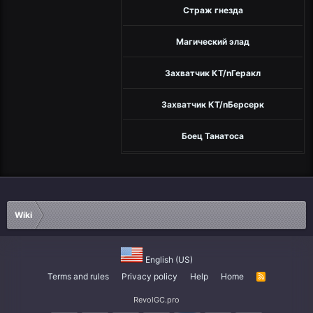
Страж гнезда
Магический элад
Захватчик КТ/nГеракл
Захватчик КТ/nБерсерк
Боец Танатоса
Wiki
English (US)
Terms and rules
Privacy policy
Help
Home
R
S
S
RevolGC.pro