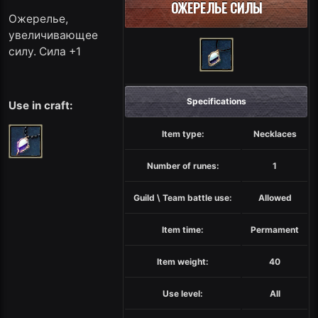
ОЖЕРЕЛЬЕ СИЛЫ
Ожерелье,
увеличивающее
силу. Сила +1
Specifications
Use in craft:
Item type:
Necklaces
Number of runes:
1
Guild \ Team battle use:
Allowed
Item time:
Permament
Item weight:
40
Use level:
All