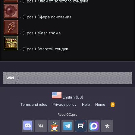
- (1 pcs.)
Ключ от золотого сундука
- (1 pcs.)
Сфера основания
- (1 pcs.)
Жезл грома
- (1 pcs.)
Золотой сундук
Wiki
English (US)
Terms and rules
Privacy policy
Help
Home
R
S
S
RevolGC.pro