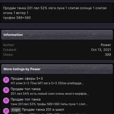
Продам танка 201 лвл 52% лега луна 1 слитая солнце 1 слитая
огонь 1 ветер 1
трофеи 589+560
Information
Author
Power
Created
Oct 13, 2021
Views
399
More listings by Power
Продаю сферы 5+3
P
ХП эпик 5+3 70кк МП лега 5+3 250кк алебарда...
Продам топ танка
P
201 лвл 54% есть новый скил очень много морфов...
Продам топ танка
P
танк 201лвл 53% трофы 589+560 питы луна 1 слит...
Продам танка 201 и шмот
Knight
P