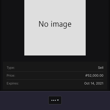
n
d
a
t
e
Type
Sell
Price
₽52,000.00
Expires
Oct 14, 2021
•••