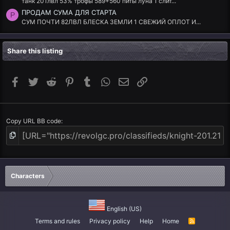
танк 201лвл 53% трофы 589+560 питы луна 1 слит...
ПРОДАМ СУМА ДЛЯ СТАРТА
P
СУМ ПОЧТИ 82ЛВЛ БЛЕСКА ЗЕМЛИ 1 СВЕЖИЙ ОПЛОТ И...
Share this listing
Facebook
Twitter
Reddit
Pinterest
Tumblr
WhatsApp
Email
Link
Copy URL BB code
Characters
English (US)
Terms and rules
Privacy policy
Help
Home
R
S