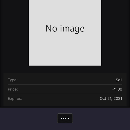
n
d
a
t
e
Type
Sell
Price
₽1.00
Expires
Oct 21, 2021
•••