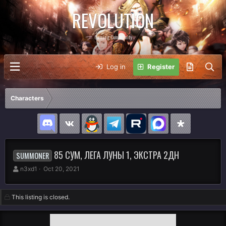
REVOLUTION
Gaming Community
Log in
Register
Characters
85 СУМ, ЛЕГА ЛУНЫ 1, ЭКСТРА 2ДН
SUMMONER
A
C
n3xd1
Oct 20, 2021
u
r
t
e
h
a
This listing is closed.
o
t
r
i
o