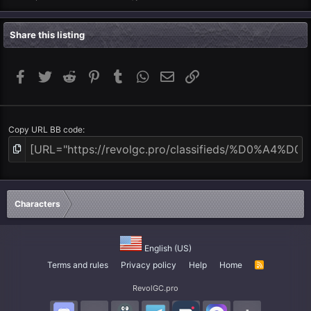
Share this listing
Facebook
Twitter
Reddit
Pinterest
Tumblr
WhatsApp
Email
Link
Copy URL BB code
Characters
English (US)
Terms and rules
Privacy policy
Help
Home
R
S
S
RevolGC.pro