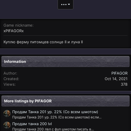
•••
Game nickname
xPIFAGORx
Куплю ферму питомцев солнце II и луна II
Information
Author
PIFAGOR
Created
Oct 14, 2021
Views
378
More listings by PIFAGOR
Продам Танка 201 ур. 22% (Со всем шмотом)
Продам Танка 201 ур. 22% (Со всем шмотом) если...
Продам танка 200 lvl
Продам танка 200 лвл с фул шмотом писать в...