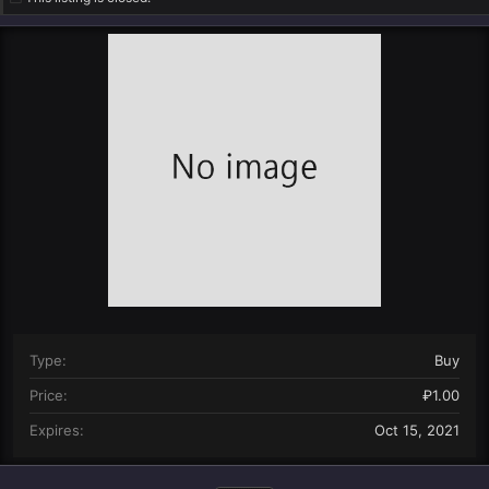
n
d
a
t
e
Type
Buy
Price
₽1.00
Expires
Oct 15, 2021