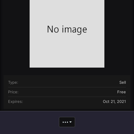
n
d
a
t
e
Type
Sell
Price
Free
Expires
Oct 21, 2021
•••