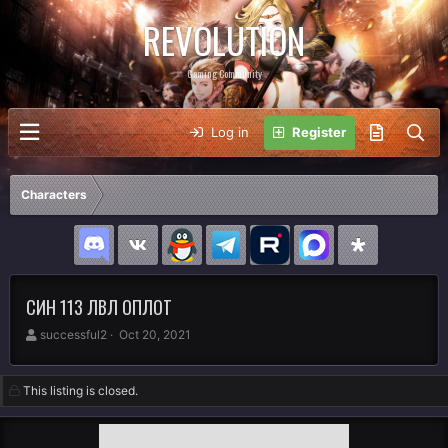
REVOLUTION
Gaming Community
Log in
Register
Characters
СИН 113 ЛВЛ ОПЛОТ
A
C
successful2
Oct 20, 2021
u
r
t
e
h
a
This listing is closed.
o
t
r
i
o