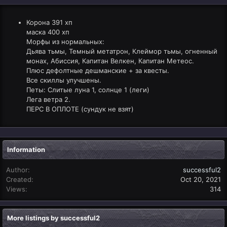
Корона 391 хп
маска 400 хп
Морфы из нормальных:
Дьява тьмы, Темный метатрон, Клеймор тьмы, огненный
монах, Абиссия, Капитан Велкен, Капитан Метеос.
Плюс дефолтные дешманские + за квесты.
Все скиллы улучшены.
Петы: Слитые луна 1, солнце 1 (леги)
Лега ветра 2.
ПЕРС В ОПЛОТЕ (сундук не взят)
Information
Author
successful2
Created
Oct 20, 2021
Views
314
More listings by successful2