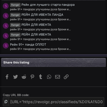
Рейн для лучшего старта пандора
Ranger
S
рейн 91+ пандора улучшены руха брони и...
РЕЙН ДЛЯ ИВЕНТА ПАНДА
Ranger
S
рейн 91+ пандора улучшены руха брони и...
РЕЙН ДЛЯ ИВЕНТА
Ranger
S
рейн 91+ пандора улучшены руха брони и...
РЕЙН ДЛЯ ИВЕНТА
Ranger
S
рейн 91+ пандора улучшены руха брони и...
Рейн 91+ панда ОПЛОТ
S
рейн 91+ пандора улучшены руха брони и...
Share this listing
Facebook
Twitter
Reddit
Pinterest
Tumblr
WhatsApp
Email
Link
Copy URL BB code