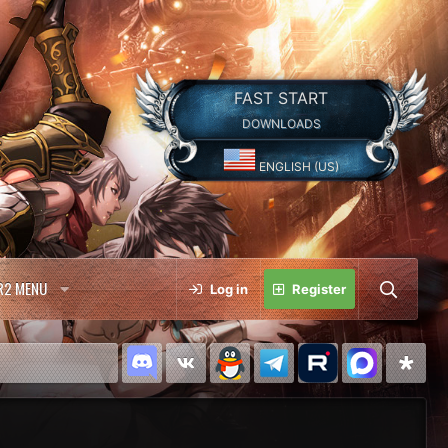
FAST START
DOWNLOADS
ENGLISH (US)
R2 MENU
Log in
Register