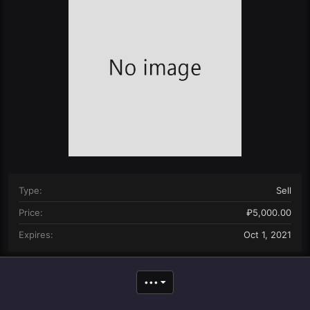
n
d
a
t
e
Type
Sell
Price
₽5,000.00
Expires
Oct 1, 2021
•••