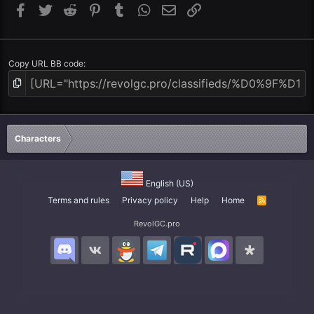
Facebook
Twitter
Reddit
Pinterest
Tumblr
WhatsApp
Email
Link
Copy URL BB code
Characters
English (US)
Terms and rules
Privacy policy
Help
Home
R
S
S
RevolGC.pro