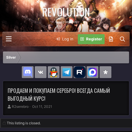
REVOLUTION
Gaming Community
Log in
Register
Silver
ПРОДАЕМ И ПОКУПАЕМ СЕРЕБРО! ВСЕГДА САМЫЙ
ВЫГОДНЫЙ КУРС!
A
C
R2serebro
Oct 11, 2021
u
r
t
e
h
a
This listing is closed.
o
t