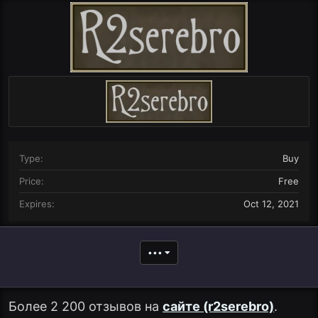
r
i
o
n
d
a
t
e
Type
Buy
Price
Free
Expires
Oct 12, 2021
•••
Более 2 200 отзывов на
сайте (r2serebro)
.