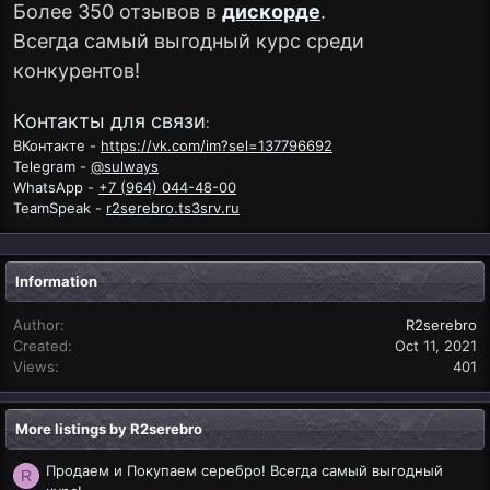
Более 350 отзывов в
дискорде
.
Всегда самый выгодный курс среди
конкурентов!
Контакты для связи
:
ВКонтакте -
https://vk.com/im?sel=137796692
Telegram -
@sulways
WhatsApp -
+7 (964) 044-48-00
TeamSpeak -
r2serebro.ts3srv.ru
Information
Author
R2serebro
Created
Oct 11, 2021
Views
401
More listings by R2serebro
Продаем и Покупаем серебро! Всегда самый выгодный
R