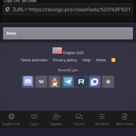
Copy URL BB code
Silver
English (US)
Terms and rules
Privacy policy
Help
Home
R
S
S
RevolGC.pro
English (US)
Log In
Register
Forums
R2 MENU
What's New