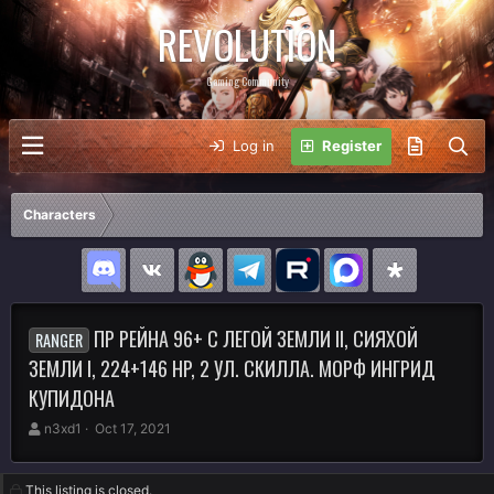
REVOLUTION
Gaming Community
Log in
Register
Characters
ПР РЕЙНА 96+ С ЛЕГОЙ ЗЕМЛИ II, СИЯХОЙ
RANGER
ЗЕМЛИ I, 224+146 HP, 2 УЛ. СКИЛЛА. МОРФ ИНГРИД
КУПИДОНА
A
C
n3xd1
Oct 17, 2021
u
r
t
e
h
a
This listing is closed.