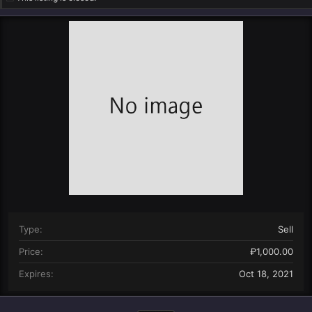
o
t
r
i
o
n
d
a
t
e
Type
Sell
Price
₽1,000.00
Expires
Oct 18, 2021