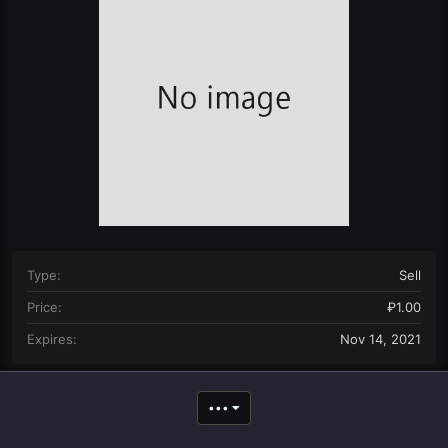
n
d
a
t
e
Type
Sell
Price
₽1.00
Expires
Nov 14, 2021
•••