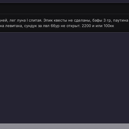
ней, лег луна I слитая. Эпик квесты не сделаны, бафы 3 гр, паутин
а левитаха, сундук за лвл 66ур не открыт. 2200 и или 100кк