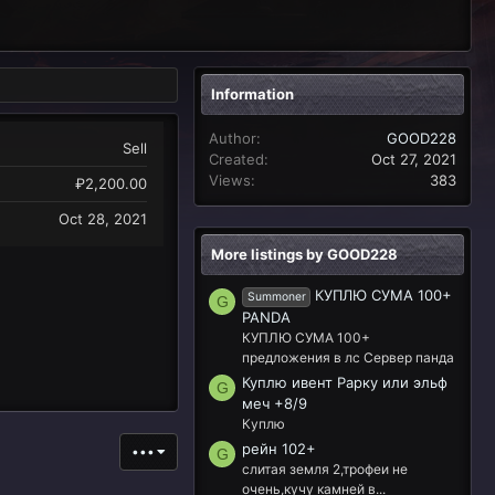
Information
Author
GOOD228
Sell
Created
Oct 27, 2021
Views
383
₽2,200.00
Oct 28, 2021
More listings by GOOD228
КУПЛЮ СУМА 100+
Summoner
G
PANDA
КУПЛЮ СУМА 100+
предложения в лс Сервер панда
Куплю ивент Рарку или эльф
G
меч +8/9
Куплю
рейн 102+
•••
G
слитая земля 2,трофеи не
очень,кучу камней в...