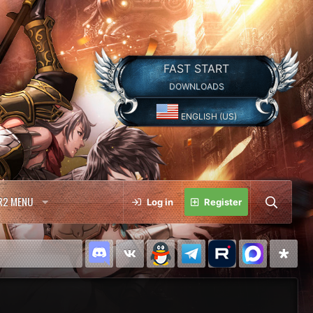
FAST START
DOWNLOADS
ENGLISH (US)
R2 MENU
Log in
Register