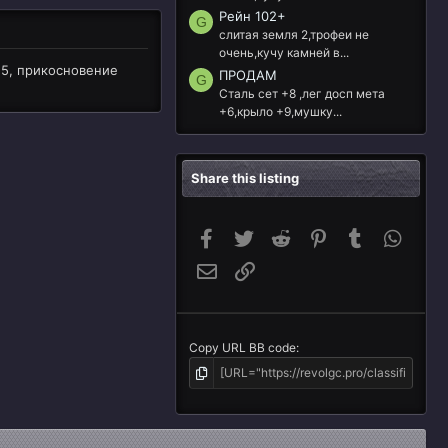
Рейн 102+
G
слитая земля 2,трофеи не
очень,кучу камней в...
а 5, прикосновение
ПРОДАМ
G
Сталь сет +8 ,лег досп мета
+6,крыло +9,мушку...
Share this listing
Facebook
Twitter
Reddit
Pinterest
Tumblr
Whats
Email
Link
Copy URL BB code