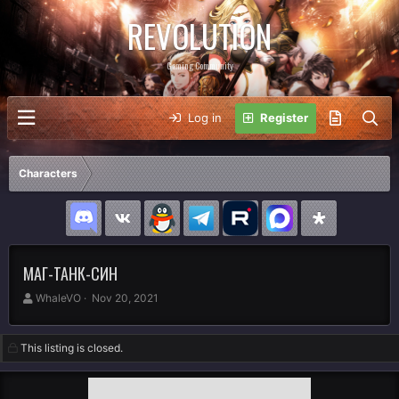
REVOLUTION
Gaming Community
Log in
Register
Characters
МАГ-ТАНК-СИН
A
C
WhaleVO
Nov 20, 2021
u
r
t
e
h
a
This listing is closed.
o
t
r
i
o