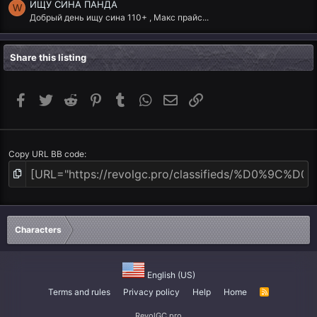
ИЩУ СИНА ПАНДА
W
Добрый день ищу сина 110+ , Макс прайс...
Share this listing
Facebook
Twitter
Reddit
Pinterest
Tumblr
WhatsApp
Email
Link
Copy URL BB code
Characters
English (US)
Terms and rules
Privacy policy
Help
Home
R
S
S
RevolGC.pro