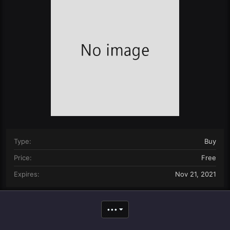
n
d
a
t
e
Type
Buy
Price
Free
Expires
Nov 21, 2021
•••