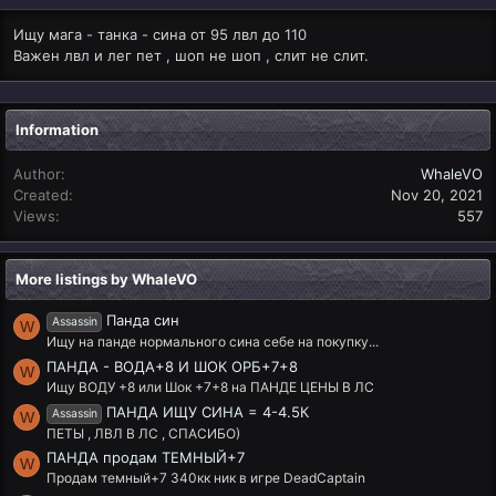
Ищу мага - танка - сина от 95 лвл до 110
Важен лвл и лег пет , шоп не шоп , слит не слит.
Information
Author
WhaleVO
Created
Nov 20, 2021
Views
557
More listings by WhaleVO
Панда син
Assassin
W
Ищу на панде нормального сина себе на покупку...
ПАНДА - ВОДА+8 И ШОК ОРБ+7+8
W
Ищу ВОДУ +8 или Шок +7+8 на ПАНДЕ ЦЕНЫ В ЛС
ПАНДА ИЩУ СИНА = 4-4.5К
Assassin
W
ПЕТЫ , ЛВЛ В ЛС , СПАСИБО)
ПАНДА продам ТЕМНЫЙ+7
W
Продам темный+7 340кк ник в игре DeadCaptain