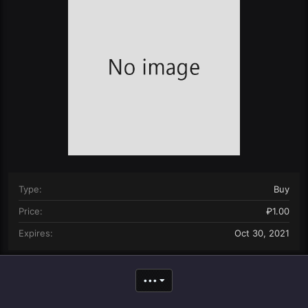
n
d
a
t
e
Type
Buy
Price
₽1.00
Expires
Oct 30, 2021
•••