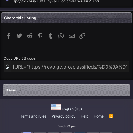
Продам сума 103+..луна1 шоп слита земля 2 шоп...
Share this listing
Facebook
Twitter
Reddit
Pinterest
Tumblr
WhatsApp
Email
Link
Copy URL BB code
Items
English (US)
Terms and rules
Privacy policy
Help
Home
R
S
S
RevolGC.pro