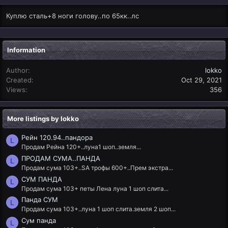
Куплю сталь+8 ноги голову..по 65кк..лс
Information
Author
lokko
Created
Oct 29, 2021
Views
356
More listings by lokko
Рейн 120.94..пандора
L
Продам Рейна 120+..луна1 шоп..земля...
ПРОДАМ СУМА..ПАНДА
L
Продам сума 103+..SA трофы 600+..Прем экстра...
СУМ ПАНДА
L
Продам сума 103+ петы Лена луна 1 шоп слита...
Панда СУМ
L
Продам сума 103+..луна 1 шоп слита.земля 2 шоп...
Сум панда
L