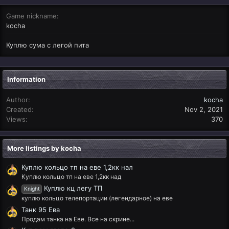
Game nickname
kocha
Куплю сума с легой пита
Information
Author
kocha
Created
Nov 2, 2021
Views
370
More listings by kocha
Куплю кольцо тп на еве 1,2кк нал
Куплю кольцо тп на еве 1,2кк над
Куплю кц легу ТП
Knight
куплю кольцо телепортации (легендарное) на еве
Танк 95 Ева
Продам танка на Еве. Все на скрине...