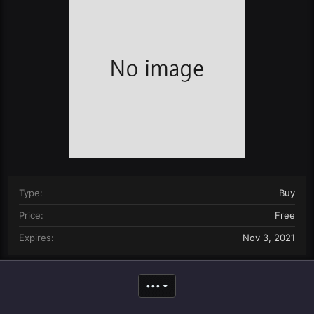
n
d
a
t
e
Type
Buy
Price
Free
Expires
Nov 3, 2021
•••