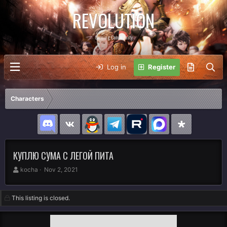
REVOLUTION
Gaming Community
Log in
Register
Characters
КУПЛЮ СУМА С ЛЕГОЙ ПИТА
A
C
kocha
Nov 2, 2021
u
r
t
e
h
a
This listing is closed.
o
t
r
i
o