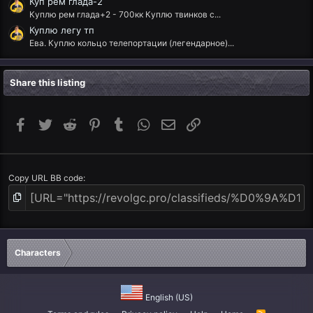
Куп рем глада-2
Куплю рем глада+2 - 700кк Куплю твинков с...
Куплю легу тп
Ева. Куплю кольцо телепортации (легендарное)...
Share this listing
Facebook
Twitter
Reddit
Pinterest
Tumblr
WhatsApp
Email
Link
Copy URL BB code
Characters
English (US)