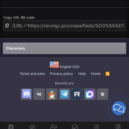
Copy URL BB code
Characters
English (US)
Terms and rules
Privacy policy
Help
Home
R
S
S
RevolGC.pro