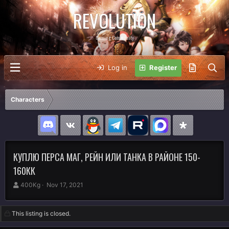
REVOLUTION
Gaming Community
Log in
Register
Characters
КУПЛЮ ПЕРСА МАГ, РЕЙН ИЛИ ТАНКА В РАЙОНЕ 150-
160КК
A
C
400Kg
Nov 17, 2021
u
r
t
e
h
a
This listing is closed.
o
t