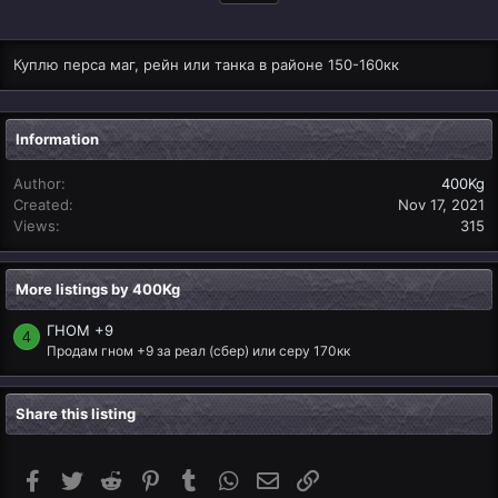
Куплю перса маг, рейн или танка в районе 150-160кк
Information
Author
400Kg
Created
Nov 17, 2021
Views
315
More listings by 400Kg
ГНОМ +9
4
Продам гном +9 за реал (сбер) или серу 170кк
Share this listing
Facebook
Twitter
Reddit
Pinterest
Tumblr
WhatsApp
Email
Link