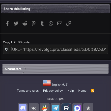
Share this listing
Facebook
Twitter
Reddit
Pinterest
Tumblr
WhatsApp
Email
Link
Copy URL BB code
Characters
English (US)
Terms and rules
Privacy policy
Help
Home
R
S
S
RevolGC.pro