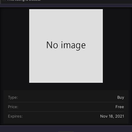
n
d
a
t
e
Type
Buy
Price
Free
Expires
Nov 18, 2021