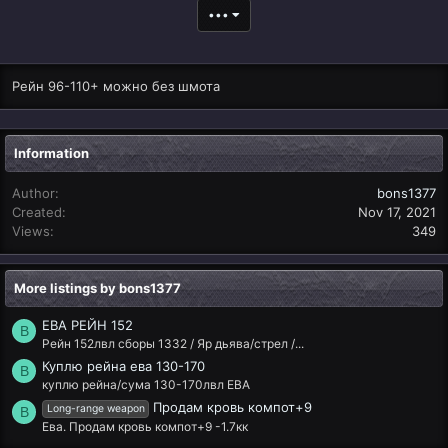
•••
Рейн 96-110+ можно без шмота
Information
Author
bons1377
Created
Nov 17, 2021
Views
349
More listings by bons1377
ЕВА РЕЙН 152
B
Рейн 152лвл сборы 1332 / Яр дьява/стрел /...
Куплю рейна ева 130-170
B
куплю рейна/сума 130-170лвл ЕВА
Продам кровь компот+9
Long-range weapon
B
Ева. Продам кровь компот+9 -1.7кк