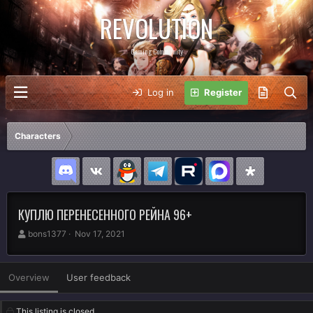
REVOLUTION
Gaming Community
Log in
Register
Characters
КУПЛЮ ПЕРЕНЕСЕННОГО РЕЙНА 96+
A
C
bons1377
Nov 17, 2021
u
r
t
e
h
a
Overview
User feedback
o
t
r
i
o
This listing is closed.