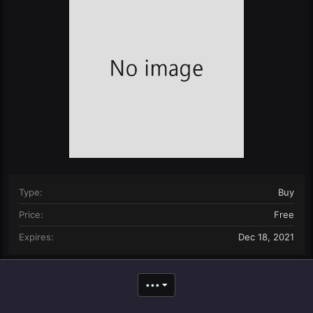
n
d
a
t
e
Type
Buy
Price
Free
Expires
Dec 18, 2021
•••