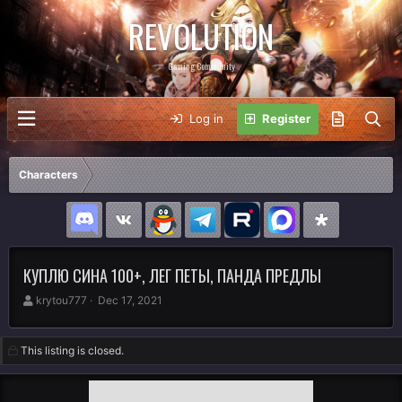
REVOLUTION
Gaming Community
Log in
Register
Characters
КУПЛЮ СИНА 100+, ЛЕГ ПЕТЫ, ПАНДА ПРЕДЛЫ
A
C
krytou777
Dec 17, 2021
u
r
t
e
h
a
This listing is closed.
o
t
r
i
o