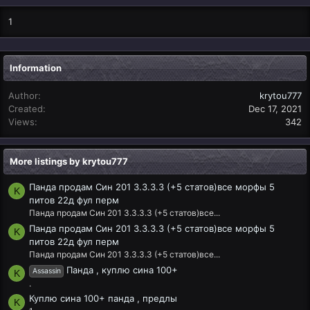
1
Information
Author
krytou777
Created
Dec 17, 2021
Views
342
More listings by krytou777
Панда продам Син 201 3.3.3.3 (+5 статов)все морфы 5
K
питов 22д фул перм
Панда продам Син 201 3.3.3.3 (+5 статов)все...
Панда продам Син 201 3.3.3.3 (+5 статов)все морфы 5
K
питов 22д фул перм
Панда продам Син 201 3.3.3.3 (+5 статов)все...
Панда , куплю сина 100+
Assassin
K
.
Куплю сина 100+ панда , предлы
K