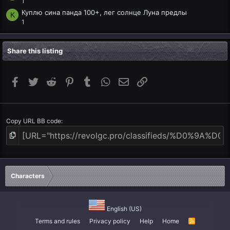
1
Куплю сина панда 100+, лег солнце Луна предлы
K
1
Share this listing
Facebook
Twitter
Reddit
Pinterest
Tumblr
WhatsApp
Email
Link
Copy URL BB code
Characters
English (US)
Terms and rules
Privacy policy
Help
Home
R
S