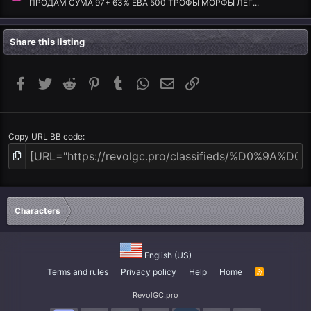
ПРОДАМ СУМА 97+ 63% ЕВА 500 ТРОФЫ МОРФЫ ЛЕГ...
Share this listing
Facebook
Twitter
Reddit
Pinterest
Tumblr
WhatsApp
Email
Link
Copy URL BB code
Characters
English (US)
Terms and rules
Privacy policy
Help
Home
R
S
S
RevolGC.pro