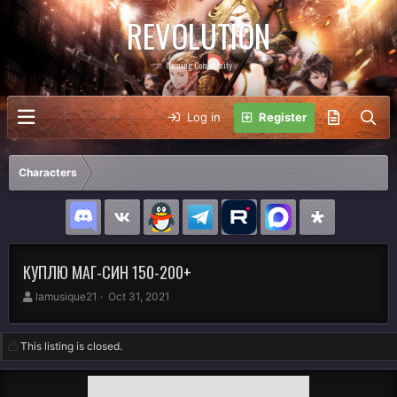
REVOLUTION
Gaming Community
Log in
Register
Characters
КУПЛЮ МАГ-СИН 150-200+
A
C
lamusique21
Oct 31, 2021
u
r
t
e
h
a
This listing is closed.
o
t
r
i
o