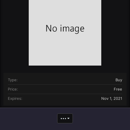
n
d
a
t
e
Type
Buy
Price
Free
Expires
Nov 1, 2021
•••