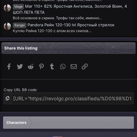
Маг 110+ 82% Яростная Ангелиса, Золотой Воин, 4
Mage
ШОП ЛЕГА ПЕТА
Всё основное в скрине. Трофы так себе, именно...
Pandora Рейн 120-130 lvl Яростный стрелок
Ranger
Куплю Рейна 120-130 с апом всех скилов...
Share this listing
Facebook
Twitter
Reddit
Pinterest
Tumblr
WhatsApp
Email
Link
Copy URL BB code
Characters