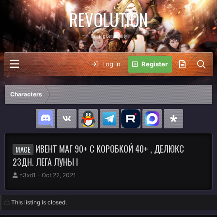
REVOLUTION
Gaming Community
Log in
Register
Characters
ИВЕНТ МАГ 90+ С КОРОБКОЙ 40+ , ДЕЛЮКС
MAGE
23ДН. ЛЕГА ЛУНЫ I
A
C
n3xd1
Oct 22, 2021
u
r
t
e
h
a
This listing is closed.
o
t