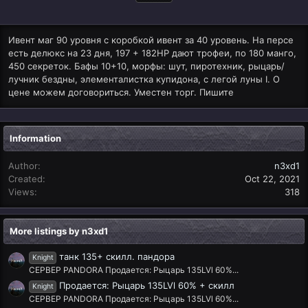
Ивент маг 90 уровня с коробкой ивент за 40 уровень. На персе
есть делюкс на 23 дня, 197 + 182HP дают трофеи, по 180 манго,
450 секреток. Бафы 10+10, морфы: шут, пиротехник, рыцарь/
лучник бездны, элементалистка купидона, с легой луны I. О
цене можем договориться. Уместен торг. Пишите
Information
Author
n3xd1
Created
Oct 22, 2021
Views
318
More listings by n3xd1
танк 135+ скилл. пандора
Knight
СЕРВЕР PANDORA Продается: Рыцарь 135LVl 60%...
Продается: Рыцарь 135LVl 60% + скилл
Knight
СЕРВЕР PANDORA Продается: Рыцарь 135LVl 60%...