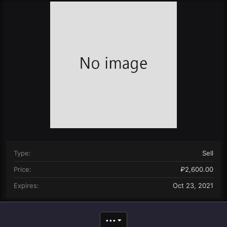
r
i
o
n
d
a
t
e
Type
Sell
Price
₽2,600.00
Expires
Oct 23, 2021
•••