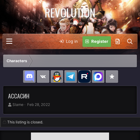
REVOLUTION
Gaming Community
Log in
Register
Characters
АССАСИН
A
C
Slame
Feb 28, 2022
u
r
t
e
h
a
This listing is closed.
o
t
r
i
o