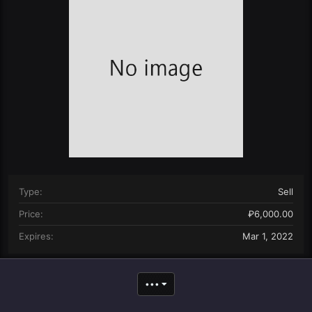
n
d
a
t
e
Type
Sell
Price
₽6,000.00
Expires
Mar 1, 2022
•••