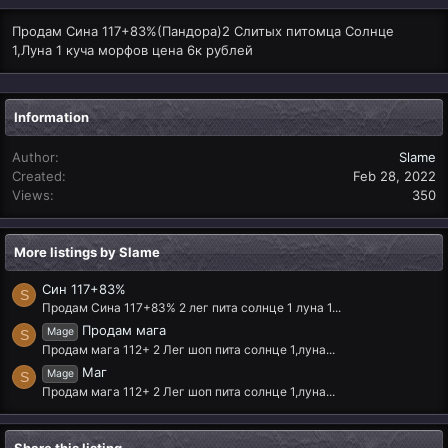
Продам Сина 117+83%(Пандора)2 Слитых питомца Солнце
1,Луна 1 куча морфов цена 6к рублей
Information
Author
Slame
Created
Feb 28, 2022
Views
350
More listings by Slame
Син 117+83%
S
Продам Сина 117+83% 2 лег пита солнце 1 луна 1...
Продам мага
Mage
S
Продам мага 112+ 2 Лег шоп пита солнце 1,луна...
Маг
Mage
S
Продам мага 112+ 2 Лег шоп пита солнце 1,луна...
Share this listing