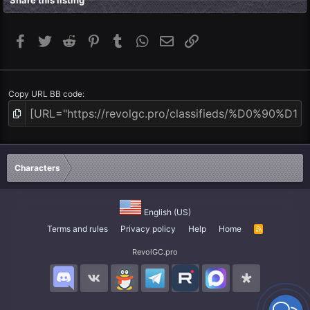
Facebook
Twitter
Reddit
Pinterest
Tumblr
WhatsApp
Email
Link
Copy URL BB code
Characters
English (US)
Terms and rules
Privacy policy
Help
Home
R
S
S
RevolGC.pro