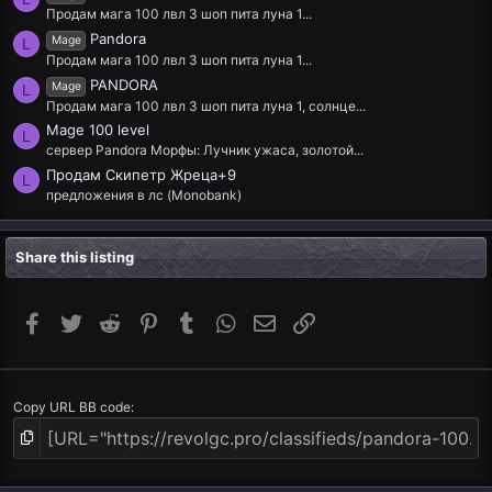
Продам мага 100 лвл 3 шоп пита луна 1...
Pandora
Mage
L
Продам мага 100 лвл 3 шоп пита луна 1...
PANDORA
Mage
L
Продам мага 100 лвл 3 шоп пита луна 1, солнце...
Mage 100 level
L
сервер Pandora Морфы: Лучник ужаса, золотой...
Продам Скипетр Жреца+9
L
предложения в лс (Monobank)
Share this listing
Facebook
Twitter
Reddit
Pinterest
Tumblr
WhatsApp
Email
Link
Copy URL BB code