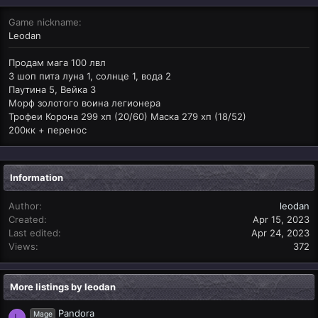
Game nickname
Leodan
Продам мага 100 лвл
3 шоп пита луна 1, солнце 1, вода 2
Паутина 5, Вейка 3
Морф золотого воина легионера
Трофеи Корона 299 хп (20/60) Маска 279 хп (18/52)
200кк + перенос
Information
Author
leodan
Created
Apr 15, 2023
Last edited
Apr 24, 2023
Views
372
More listings by leodan
Pandora
Mage
L