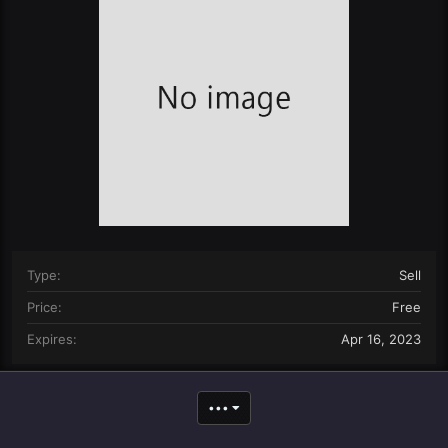
n
d
a
t
e
Type
Sell
Price
Free
Expires
Apr 16, 2023
•••